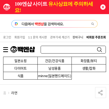
100엔샵 사이트
유사상표에 주의하세
요!
로그인
회원가입
1:1 문의 게시판
관부가세 계산기
장바구니
비회원 주문조회
일본쇼핑
건강/건강식품
화장품/뷰티
다이어트
남성용품
생활/잡화
식품
minne(일본핸드메이드)
홈
라면