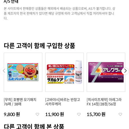
A/S 안내
본 사이트에서 판매중인 상품들은 해외에서 배송되는 상품으로써, AS가 불가합니다. 상
품 제조자의 한국 판매처가 있다면 해당 규정에 따라 고객님께서 직접 처리하셔야 합니
다.
다른 고객이 함께 구입한 상품
[무히] 호빵맨 모기패치
[고바야시]바르는 반창고
[히사미츠제약] 아레그라
76매 / 38매
사카무케어
FX 14정/28정/56정
9,800 원
11,900 원
15,700 원
다른 고객이 함께 본 상품