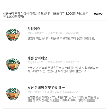
상품 구매후기 작성시 적립금을 드립니다. (포토리뷰 3,000원, 텍스트 리
전체보기 +
뷰 1,000원 증정)
맛있어요
작성자 ksa8*** ㅣ 조회수 118회
ㅣ 2025.09.08
맛있게 먹었습니다. 배송은 주문일로부터 10일 걸렸네요.
배송 짱이네요
작성자 ksuk*** ㅣ 조회수 254회
ㅣ 2025.01.26
주말이고 연휴라 못받을줄 알았는데 일요일에 도착했네요 아
직. 먹어보지는. 못했지만 부서진데 없이 잘왔어요
닛신 돈베이 유부우동!!! 꼭 사야돼용!!!
작성자 jinsi*** ㅣ 조회수 257회
ㅣ 2025.01.14
동일본으로 샀어요~ 약간 매콤하다길래~ 리얼우동 먹는거 같
고!! 유부가 살아있어요!!!! ㄷ진짜지인짜!! 맛잇어요!!!!!!