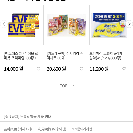
[에스에스 제약] 이브 쓰
[키노메구미] 아시리라 수
오타이산 소화제 A정제
리샷 프리미엄 (30정 /
액시트 30매
알약(45/120/300정)
60정)
14,000 원
20,600 원
11,200 원
TOP
[중요공지] 무통장입금 계좌 안내
会社概要 (회사소개)
利用規約 (이용약관)
1:1문의게시판