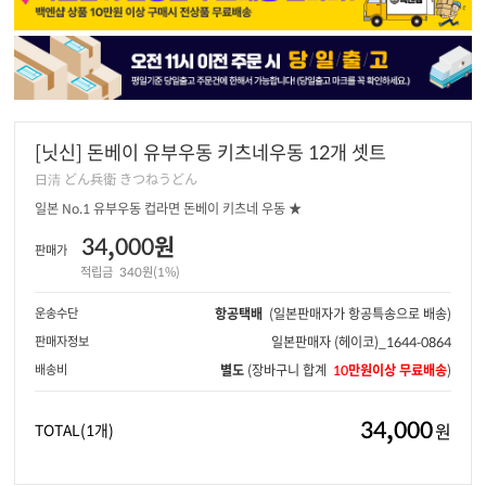
[닛신] 돈베이 유부우동 키츠네우동 12개 셋트
日清 どん兵衛 きつねうどん
일본 No.1 유부우동 컵라면 돈베이 키츠네 우동 ★
34,000원
판매가
적립금
340원(1%)
운송수단
항공택배
(일본판매자가 항공특송으로 배송)
판매자정보
일본판매자
(헤이코)_1644-0864
배송비
별도
(장바구니 합계
10만원이상 무료배송
)
34,000
원
TOTAL
(1개)