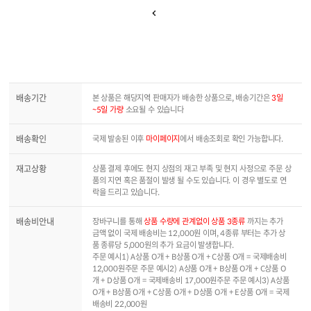
배송기간
본 상품은 해당지역 판매자가 배송한 상품으로, 배송기간은
3일
~5일 가량
소요될 수 있습니다
배송확인
국제 발송된 이후
마이페이지
에서 배송조회로 확인 가능합니다.
재고상황
상품 결제 후에도 현지 상점의 재고 부족 및 현지 사정으로 주문 상
품의 지연 혹은 품절이 발생 될 수도 있습니다. 이 경우 별도로 연
락을 드리고 있습니다.
배송비안내
장바구니를 통해
상품 수량에 관계없이 상품 3종류
까지는 추가
금액 없이 국제 배송비는 12,000원 이며, 4종류 부터는 추가 상
품 종류당 5,000원의 추가 요금이 발생합니다.
주문 예시1) A상품 O개 + B상품 O개 + C상품 O개 = 국제배송비
12,000원주문 주문 예시2) A상품 O개 + B상품 O개 + C상품 O
개 + D상품 O개 = 국제배송비 17,000원주문 주문 예시3) A상품
O개 + B상품 O개 + C상품 O개 + D상품 O개 + E상품 O개 = 국제
배송비 22,000원