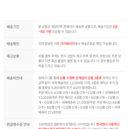
배송기간
본 상품은 해당지역 판매자가 배송한 상품으로, 배송기간은
3일
~5일 가량
소요될 수 있습니다
배송확인
국제 발송된 이후
마이페이지
에서 배송조회로 확인 가능합니다.
재고상황
상품 결제 후에도 현지 상점의 재고 부족 및 현지 사정으로 주문 상
품의 지연 혹은 품절이 발생 될 수도 있습니다. 이 경우 별도로 연
락을 드리고 있습니다.
배송비안내
장바구니를 통해
상품 수량에 관계없이 상품 3종류
까지는 추가
금액 없이 국제 배송비는 12,000원 이며, 4종류 부터는 추가 상
품 종류당 5,000원의 추가 요금이 발생합니다.
주문 예시1) A상품 O개 + B상품 O개 + C상품 O개 = 국제배송비
12,000원주문 주문 예시2) A상품 O개 + B상품 O개 + C상품 O
개 + D상품 O개 = 국제배송비 17,000원주문 주문 예시3) A상품
O개 + B상품 O개 + C상품 O개 + D상품 O개 + E상품 O개 = 국제
배송비 22,000원
현금영수증 안내
100엔샵은 일본에서 운영되는 사이트입니다.
한국에서 사용하는