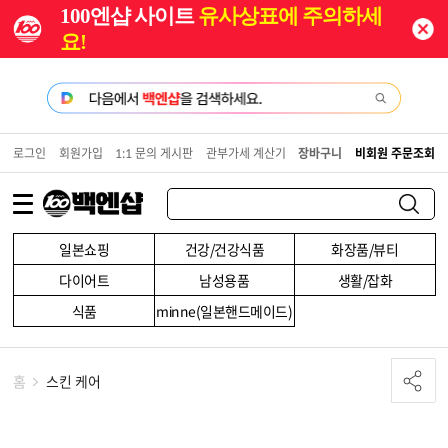
100엔샵 사이트
유사상표에 주의하세
요!
로그인
회원가입
1:1 문의 게시판
관부가세 계산기
장바구니
비회원 주문조회
일본쇼핑
건강/건강식품
화장품/뷰티
다이어트
남성용품
생활/잡화
식품
minne(일본핸드메이드)
홈
스킨 케어