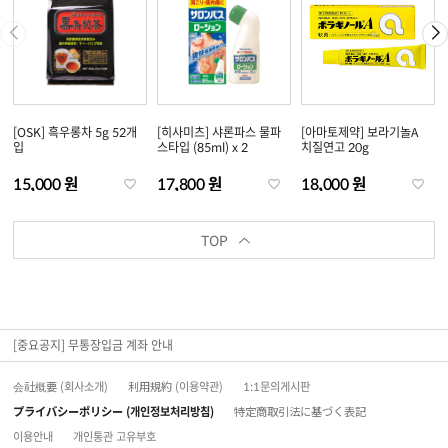
[OSK] 흑우롱차 5g 52개
[히사미츠] 샤론파스 물파
[아마토제약] 보라기놀A
입
스타입 (85ml) x 2
치질연고 20g
15,000 원
17,800 원
18,000 원
TOP
[중요공지] 무통장입금 계좌 안내
会社概要 (회사소개)
利用規約 (이용약관)
1:1문의게시판
プライバシーポリシー (개인정보처리방침)
特定商取引法に基づく表記
이용안내
개인통관 고유부호