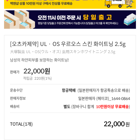
[오츠카제약] UL · OS 우르오스 스킨 화이트닝 2.5g
大塚製薬 UL・OS(ウル・オス) 薬用スキンホワイトニング 2.5g
남성의 하얀피부를 보장하는 화이트닝!
22,000원
판매가
적립금
220원(1%)
운송수단
항공택배
(일본판매자가 항공특송으로 배송)
판매자정보
일본판매자
(헤이코)_1644-0864
배송비
별도
(장바구니 합계
10만원이상 무료배송
)
22,000
원
TOTAL
(1개)