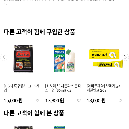
다.
다른 고객이 함께 구입한 상품
[OSK] 흑우롱차 5g 52개
[히사미츠] 샤론파스 물파
[아마토제약] 보라기놀A
입
스타입 (85ml) x 2
치질연고 20g
15,000 원
17,800 원
18,000 원
다른 고객이 함께 본 상품