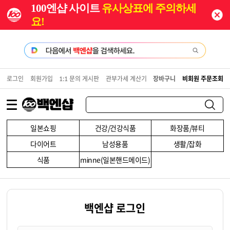
100엔샵 사이트
유사상표에 주의하세
요!
로그인
회원가입
1:1 문의 게시판
관부가세 계산기
장바구니
비회원 주문조회
일본쇼핑
건강/건강식품
화장품/뷰티
다이어트
남성용품
생활/잡화
식품
minne(일본핸드메이드)
백엔샵 로그인