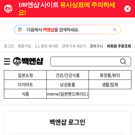
100엔샵 사이트
유사상표에 주의하세
요!
로그인
회원가입
1:1 문의 게시판
관부가세 계산기
장바구니
비회원 주문조회
일본쇼핑
건강/건강식품
화장품/뷰티
다이어트
남성용품
생활/잡화
식품
minne(일본핸드메이드)
백엔샵 로그인