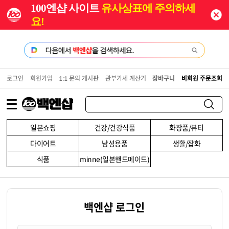
100엔샵 사이트
유사상표에 주의하세
요!
로그인
회원가입
1:1 문의 게시판
관부가세 계산기
장바구니
비회원 주문조회
일본쇼핑
건강/건강식품
화장품/뷰티
다이어트
남성용품
생활/잡화
식품
minne(일본핸드메이드)
백엔샵 로그인