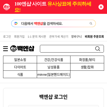
100엔샵 사이트
유사상표에 주의하세
요!
로그인
회원가입
1:1 문의 게시판
관부가세 계산기
장바구니
비회원 주문조회
일본쇼핑
건강/건강식품
화장품/뷰티
다이어트
남성용품
생활/잡화
식품
minne(일본핸드메이드)
백엔샵 로그인