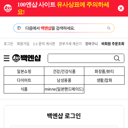
100엔샵 사이트
유사상표에 주의하세
요!
로그인
회원가입
1:1 문의 게시판
관부가세 계산기
장바구니
비회원 주문조회
일본쇼핑
건강/건강식품
화장품/뷰티
다이어트
남성용품
생활/잡화
식품
minne(일본핸드메이드)
백엔샵 로그인