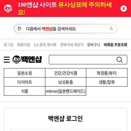
100엔샵 사이트
유사상표에 주의하세
요!
로그인
회원가입
1:1 문의 게시판
관부가세 계산기
장바구니
비회원 주문조회
일본쇼핑
건강/건강식품
화장품/뷰티
다이어트
남성용품
생활/잡화
식품
minne(일본핸드메이드)
백엔샵 로그인