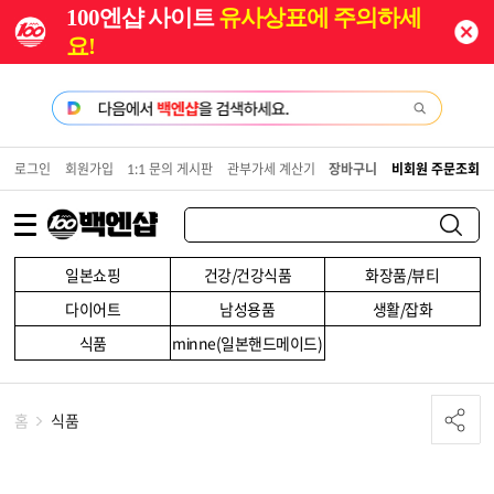
100엔샵 사이트
유사상표에 주의하세
요!
로그인
회원가입
1:1 문의 게시판
관부가세 계산기
장바구니
비회원 주문조회
일본쇼핑
건강/건강식품
화장품/뷰티
다이어트
남성용품
생활/잡화
식품
minne(일본핸드메이드)
홈
식품