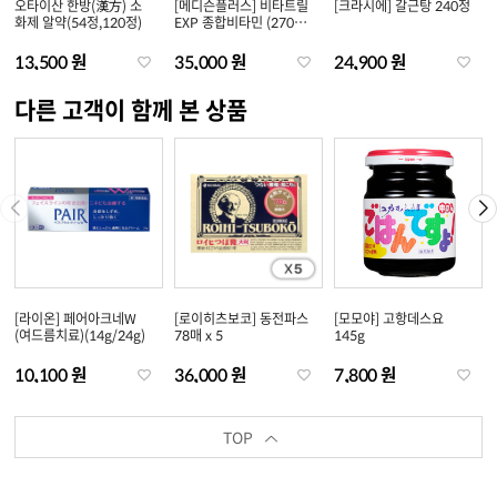
오타이산 한방(漢方) 소
[메디슨플러스] 비타트릴
[크라시에] 갈근탕 240정
화제 알약(54정,120정)
EXP 종합비타민 (270
정/360정)
13,500 원
35,000 원
24,900 원
다른 고객이 함께 본 상품
[라이온] 페어아크네W
[로이히츠보코] 동전파스
[모모야] 고항데스요
(여드름치료)(14g/24g)
78매 x 5
145g
10,100 원
36,000 원
7,800 원
TOP