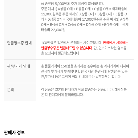
품 종류당 5,000원의 추가 요금이 발생합니다.
주문 예시1) A상품 O개 + B상품 O개 + C상품 O개 = 국제배송비
12,000원주문 주문 예시2) A상품 O개 + B상품 O개 + C상품 O
개 + D상품 O개 = 국제배송비 17,000원주문 주문 예시3) A상품
O개 + B상품 O개 + C상품 O개 + D상품 O개 + E상품 O개 = 국제
배송비 22,000원
현금영수증 안내
100엔샵은 일본에서 운영되는 사이트입니다.
한국에서 사용하는
현금영수증은 발급해드릴 수 없습니다.
단, 인보이스라는 영수증
을 요청시에 발급해드립니다
관/부가세 안내
총 물품가격이 150불을 초과하는 경우에는 총 과세가격에 대하여
관세와 부가세가 부과됩니다. 한국 세관 통관시에 발생할 수 있는
관,부가세 등은 고객이 직접 안내에 따라 납부하셔야 합니다.
문의
각 상품은 일본의 판매자가 직접 발송하는 상품입니다. 해당상품
은 각 판매자에게 문의바랍니다.
판매자 정보